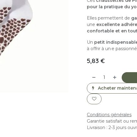
Ces
chaussettes de Pi
pour la pratique du y
Elles permettent de
ga
une
excellente adhére
confortable et en tou
Un
petit indispensabl
à offrir à un·e passionné
5,83
€
Acheter mainten
Conditions générales
Garantie satisfait ou r
Livraison : 2-3 jours ouv