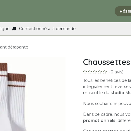
Tarifs
La boutique
FAQ
Formations
Contact
Rése
ligne
Confectionné à la demande
antidérapante
Chaussettes
(0 avis)
Tous les bénéfices de l
intégralement reversés
mascotte du
studio M
Nous souhaitons pouvoi
Dans ce cadre, nous vo
promotionnels
, diffé