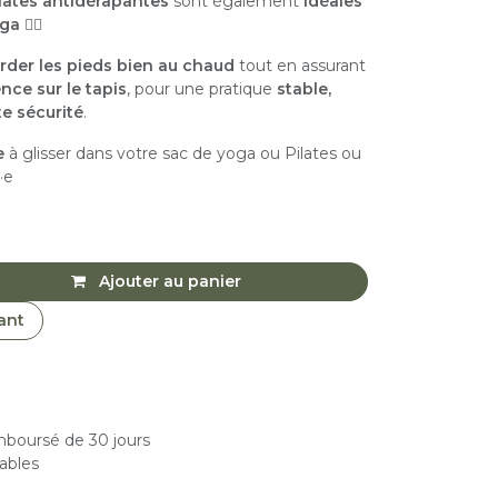
lates antidérapantes
sont également
idéales
oga
🧘‍♀️
rder les pieds bien au chaud
tout en assurant
nce sur le tapis
, pour une pratique
stable,
te sécurité
.
e
à glisser dans votre sac de yoga ou Pilates ou
·e
Ajouter au panier
ant
emboursé de 30 jours
rables