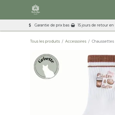
Se rendre au contenu
Accueil
Cours de Yoga & Pilates
Garantie de prix bas
15 jours de retour en 
Tous les produits
Accessoires
Chaussettes 