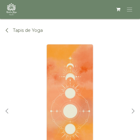
Se rendre au contenu
Tapis de Yoga