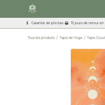
Se rendre au contenu
Accueil
Cours de Yoga & Pilates
Garantie de prix bas
15 jours de retour en 
Tous les produits
Tapis de Yoga
Tapis Couch