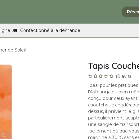
Tarifs
La boutique
FAQ
Formations
Contact
Rése
ligne
Confectionné à la demande
er de Soleil
Tapis Couche
(0 avis)
Idéal pour les pratiques
l'Asthanga ou bien mêm
conçu pour ceux ayant 
caoutchouc antidérapan
dessus, il prévient le gl
particulièrement adapté
une sangle de transpor
facilement où que vous a
machine à 30°C sans es