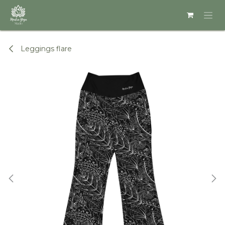
Se rendre au contenu
Leggings flare