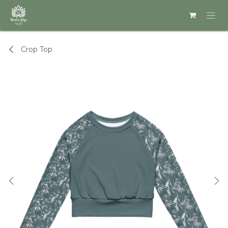
Se rendre au contenu
Crop Top