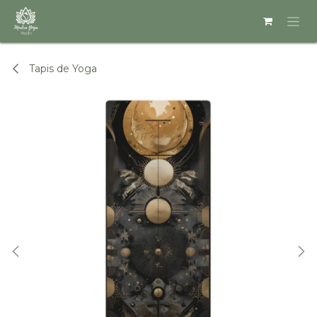
Se rendre au contenu
Tapis de Yoga